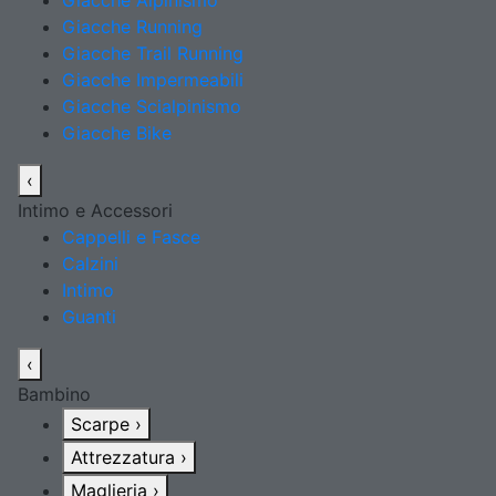
Giacche Alpinismo
Giacche Running
Giacche Trail Running
Giacche Impermeabili
Giacche Scialpinismo
Giacche Bike
‹
Intimo e Accessori
Cappelli e Fasce
Calzini
Intimo
Guanti
‹
Bambino
Scarpe
›
Attrezzatura
›
Maglieria
›