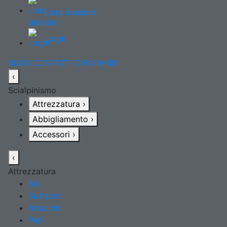
Lista desideri
Login
BLOG
CONTATTI
CHI SIAMO
‹
Scialpinismo
Attrezzatura
›
Abbigliamento
›
Accessori
›
‹
Attrezzatura
Sci
Scarponi
Attacchi
Pelli