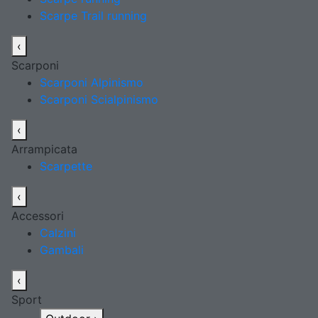
Scarpe Trail running
‹
Scarponi
Scarponi Alpinismo
Scarponi Scialpinismo
‹
Arrampicata
Scarpette
‹
Accessori
Calzini
Gambali
‹
Sport