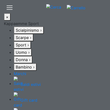
×
Kappaemme Sport
Scialpinismo
›
Scarpe
›
Sport
›
Uomo
›
Donna
›
Bambino
›
Marchi
Saldi estivi
Gift card