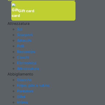
Gift card
Attrezzatura
Sci
Scarponi
Attacchi
Pelli
Bastoncini
Caschi
Elettronica
Attrezzatura
Abbigliamento
Giacche
Felpe, pile e tutine
Pantaloni
Gilet
Intimo