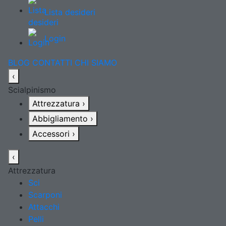
Lista desideri
Login
BLOG
CONTATTI
CHI SIAMO
‹
Scialpinismo
Attrezzatura
›
Abbigliamento
›
Accessori
›
‹
Attrezzatura
Sci
Scarponi
Attacchi
Pelli