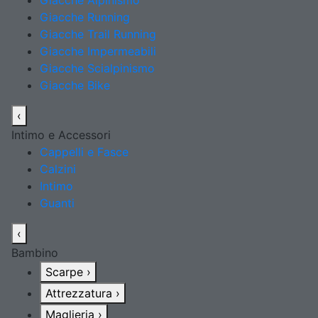
Giacche Alpinismo
Giacche Running
Giacche Trail Running
Giacche Impermeabili
Giacche Scialpinismo
Giacche Bike
‹
Intimo e Accessori
Cappelli e Fasce
Calzini
Intimo
Guanti
‹
Bambino
Scarpe
›
Attrezzatura
›
Maglieria
›