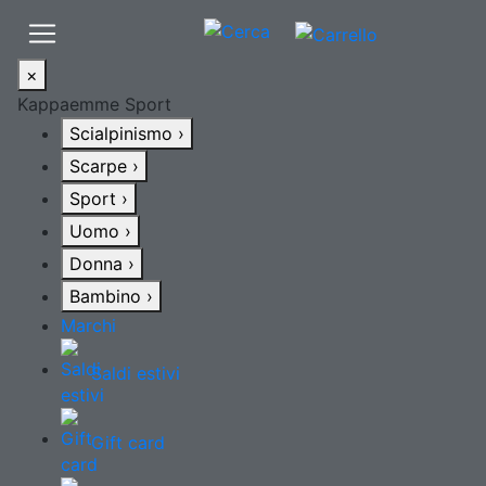
×
Kappaemme Sport
Scialpinismo
›
Scarpe
›
Sport
›
Uomo
›
Donna
›
Bambino
›
Marchi
Saldi estivi
Gift card