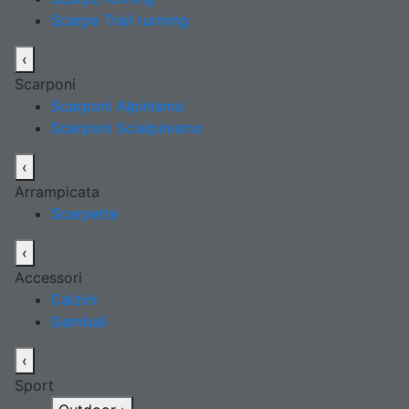
Scarpe Trail running
‹
Scarponi
Scarponi Alpinismo
Scarponi Scialpinismo
‹
Arrampicata
Scarpette
‹
Accessori
Calzini
Gambali
‹
Sport