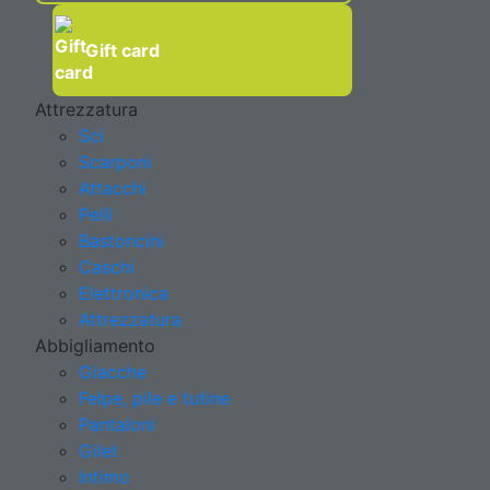
Gift card
Attrezzatura
Sci
Scarponi
Attacchi
Pelli
Bastoncini
Caschi
Elettronica
Attrezzatura
Abbigliamento
Giacche
Felpe, pile e tutine
Pantaloni
Gilet
Intimo