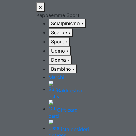
×
Kappaemme Sport
Scialpinismo
›
Scarpe
›
Sport
›
Uomo
›
Donna
›
Bambino
›
Marchi
Saldi estivi
Gift card
Lista desideri