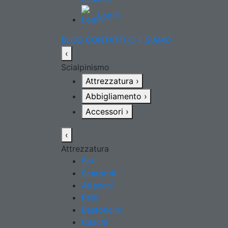
Login
BLOG
CONTATTI
CHI SIAMO
‹
Scialpinismo
Attrezzatura
›
Abbigliamento
›
Accessori
›
‹
Attrezzatura
Sci
Scarponi
Attacchi
Pelli
Bastoncini
Caschi