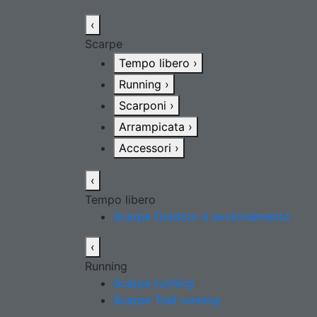
‹
Scarpe
Tempo libero
›
Running
›
Scarponi
›
Arrampicata
›
Accessori
›
‹
Tempo libero
Scarpe Outdoor e avvicinamento
‹
Running
Scarpe running
Scarpe Trail running