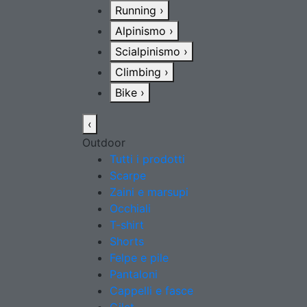
Running
›
Alpinismo
›
Scialpinismo
›
Climbing
›
Bike
›
‹
Outdoor
Tutti i prodotti
Scarpe
Zaini e marsupi
Occhiali
T-shirt
Shorts
Felpe e pile
Pantaloni
Cappelli e fasce