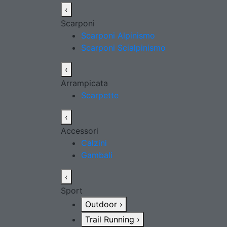
‹
Scarponi
Scarponi Alpinismo
Scarponi Scialpinismo
‹
Arrampicata
Scarpette
‹
Accessori
Calzini
Gambali
‹
Sport
Outdoor
›
Trail Running
›