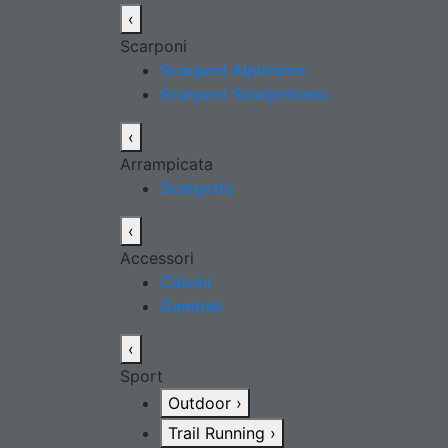
‹
Scarponi
Scarponi Alpinismo
Scarponi Scialpinismo
‹
Arrampicata
Scarpette
‹
Accessori
Calzini
Gambali
‹
Sport
Outdoor
›
Trail Running
›