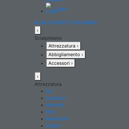
Login
BLOG
CONTATTI
CHI SIAMO
‹
Scialpinismo
Attrezzatura
›
Abbigliamento
›
Accessori
›
‹
Attrezzatura
Sci
Scarponi
Attacchi
Pelli
Bastoncini
Caschi