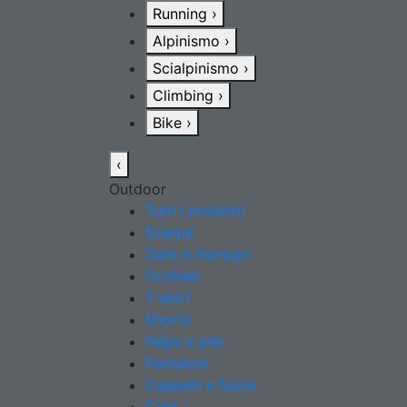
Running
›
Alpinismo
›
Scialpinismo
›
Climbing
›
Bike
›
‹
Outdoor
Tutti i prodotti
Scarpe
Zaini e marsupi
Occhiali
T-shirt
Shorts
Felpe e pile
Pantaloni
Cappelli e fasce