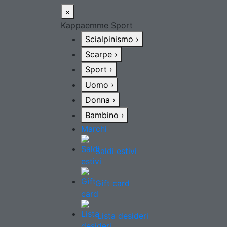
×
Kappaemme Sport
Scialpinismo
›
Scarpe
›
Sport
›
Uomo
›
Donna
›
Bambino
›
Marchi
Saldi estivi
Gift card
Lista desideri