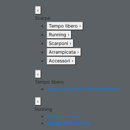
‹
Scarpe
Tempo libero
›
Running
›
Scarponi
›
Arrampicata
›
Accessori
›
‹
Tempo libero
Scarpe Outdoor e avvicinamento
‹
Running
Scarpe running
Scarpe Trail running