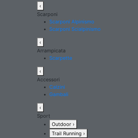
‹
Scarponi
Scarponi Alpinismo
Scarponi Scialpinismo
‹
Arrampicata
Scarpette
‹
Accessori
Calzini
Gambali
‹
Sport
Outdoor
›
Trail Running
›