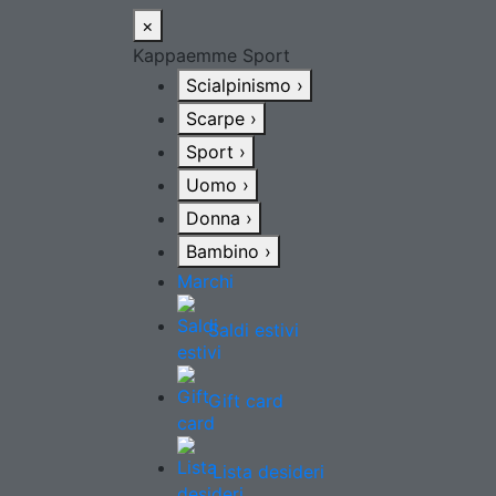
×
Kappaemme Sport
Scialpinismo
›
Scarpe
›
Sport
›
Uomo
›
Donna
›
Bambino
›
Marchi
Saldi estivi
Gift card
Lista desideri