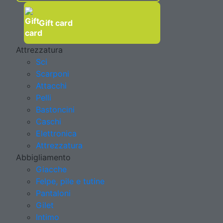
Gift card
Attrezzatura
Sci
Scarponi
Attacchi
Pelli
Bastoncini
Caschi
Elettronica
Attrezzatura
Abbigliamento
Giacche
Felpe, pile e tutine
Pantaloni
Gilet
Intimo