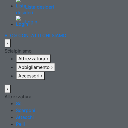
Lista desideri
Login
BLOG
CONTATTI
CHI SIAMO
‹
Scialpinismo
Attrezzatura
›
Abbigliamento
›
Accessori
›
‹
Attrezzatura
Sci
Scarponi
Attacchi
Pelli