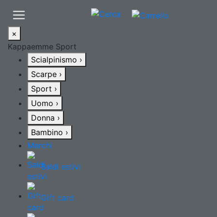
×
Kappaemme Sport
Scialpinismo
›
Scarpe
›
Sport
›
Uomo
›
Donna
›
Bambino
›
Marchi
Saldi estivi
Gift card