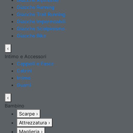
Giacche Alpinismo
Giacche Running
Giacche Trail Running
Giacche Impermeabili
Giacche Scialpinismo
Giacche Bike
‹
Intimo e Accessori
Cappelli e Fasce
Calzini
Intimo
Guanti
‹
Bambino
Scarpe
›
Attrezzatura
›
Maglieria
›