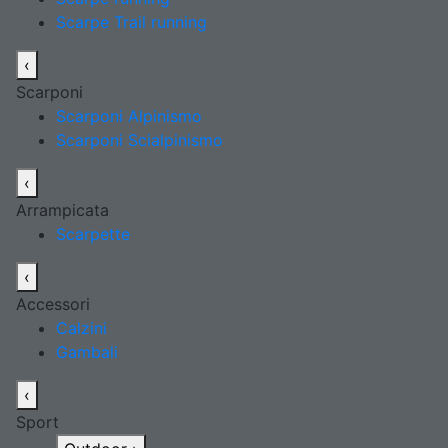
Scarpe Trail running
‹
Scarponi
Scarponi Alpinismo
Scarponi Scialpinismo
‹
Arrampicata
Scarpette
‹
Accessori
Calzini
Gambali
‹
Sport