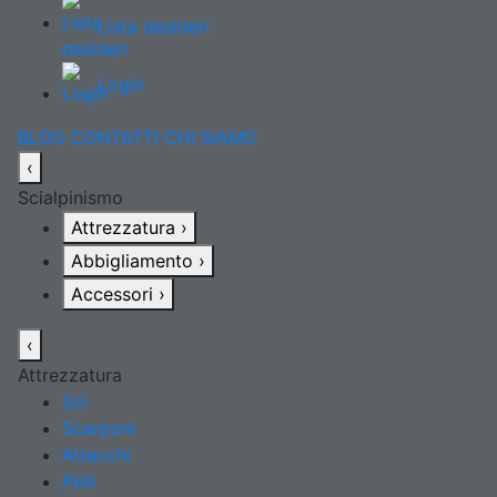
Lista desideri
Login
BLOG
CONTATTI
CHI SIAMO
‹
Scialpinismo
Attrezzatura
›
Abbigliamento
›
Accessori
›
‹
Attrezzatura
Sci
Scarponi
Attacchi
Pelli