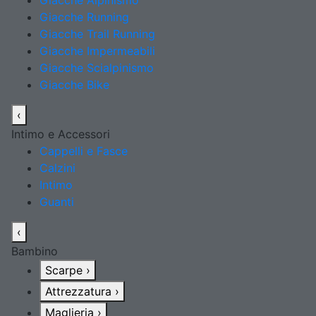
Giacche Alpinismo
Giacche Running
Giacche Trail Running
Giacche Impermeabili
Giacche Scialpinismo
Giacche Bike
‹
Intimo e Accessori
Cappelli e Fasce
Calzini
Intimo
Guanti
‹
Bambino
Scarpe
›
Attrezzatura
›
Maglieria
›