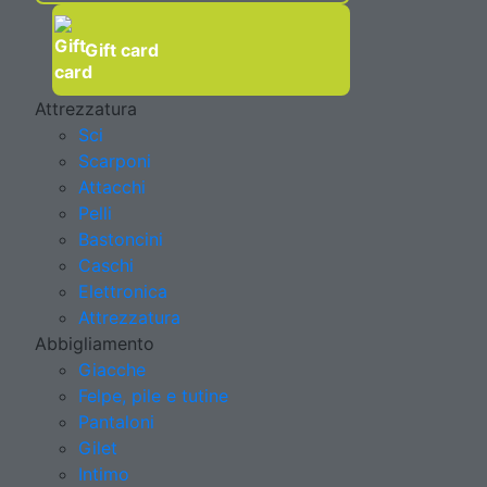
Gift card
Attrezzatura
Sci
Scarponi
Attacchi
Pelli
Bastoncini
Caschi
Elettronica
Attrezzatura
Abbigliamento
Giacche
Felpe, pile e tutine
Pantaloni
Gilet
Intimo