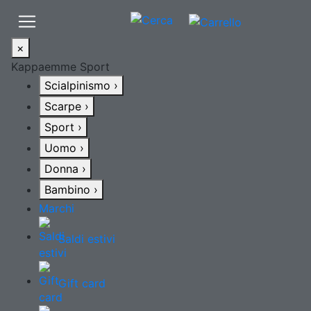
×
Kappaemme Sport
Scialpinismo
›
Scarpe
›
Sport
›
Uomo
›
Donna
›
Bambino
›
Marchi
Saldi estivi
Gift card