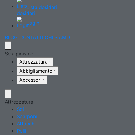
Lista desideri
Login
BLOG
CONTATTI
CHI SIAMO
‹
Scialpinismo
Attrezzatura
›
Abbigliamento
›
Accessori
›
‹
Attrezzatura
Sci
Scarponi
Attacchi
Pelli