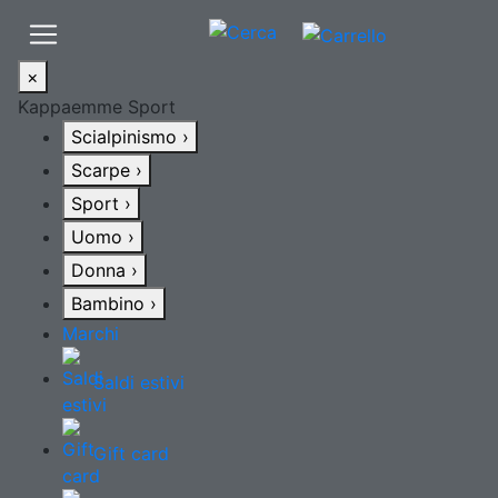
×
Kappaemme Sport
Scialpinismo
›
Scarpe
›
Sport
›
Uomo
›
Donna
›
Bambino
›
Marchi
Saldi estivi
Gift card