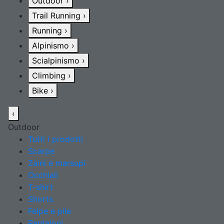
Outdoor
›
Trail Running
›
Running
›
Alpinismo
›
Scialpinismo
›
Climbing
›
Bike
›
‹
Outdoor
Tutti i prodotti
Scarpe
Zaini e marsupi
Occhiali
T-shirt
Shorts
Felpe e pile
Pantaloni