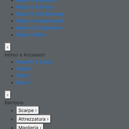
Giacche Alpinismo
Giacche Running
Giacche Trail Running
Giacche Impermeabili
Giacche Scialpinismo
Giacche Bike
‹
Intimo e Accessori
Cappelli e Fasce
Calzini
Intimo
Guanti
‹
Bambino
Scarpe
›
Attrezzatura
›
Maglieria
›