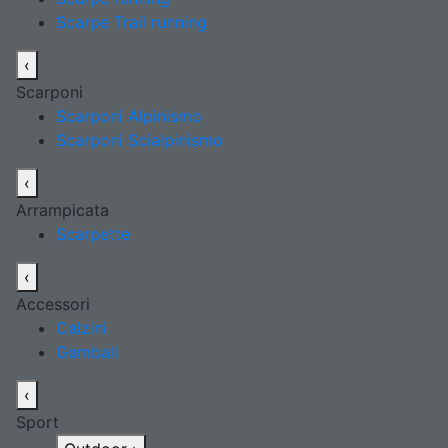
Scarpe Trail running
‹
Scarponi
Scarponi Alpinismo
Scarponi Scialpinismo
‹
Arrampicata
Scarpette
‹
Accessori
Calzini
Gambali
‹
Sport