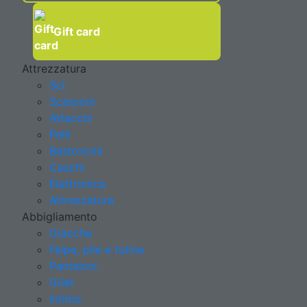
Gift card
Attrezzatura
Sci
Scarponi
Attacchi
Pelli
Bastoncini
Caschi
Elettronica
Attrezzatura
Abbigliamento
Giacche
Felpe, pile e tutine
Pantaloni
Gilet
Intimo