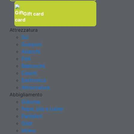
Gift card
Attrezzatura
Sci
Scarponi
Attacchi
Pelli
Bastoncini
Caschi
Elettronica
Attrezzatura
Abbigliamento
Giacche
Felpe, pile e tutine
Pantaloni
Gilet
Intimo