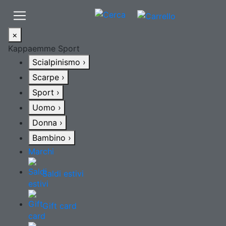
×
Kappaemme Sport
Scialpinismo
›
Scarpe
›
Sport
›
Uomo
›
Donna
›
Bambino
›
Marchi
Saldi estivi
Gift card