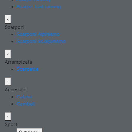
Scarpe Trail running
‹
Scarponi
Scarponi Alpinismo
Scarponi Scialpinismo
‹
Arrampicata
Scarpette
‹
Accessori
Calzini
Gambali
‹
Sport