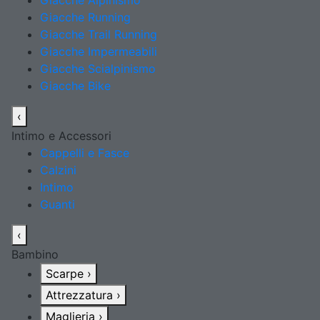
Giacche Alpinismo
Giacche Running
Giacche Trail Running
Giacche Impermeabili
Giacche Scialpinismo
Giacche Bike
‹
Intimo e Accessori
Cappelli e Fasce
Calzini
Intimo
Guanti
‹
Bambino
Scarpe
›
Attrezzatura
›
Maglieria
›