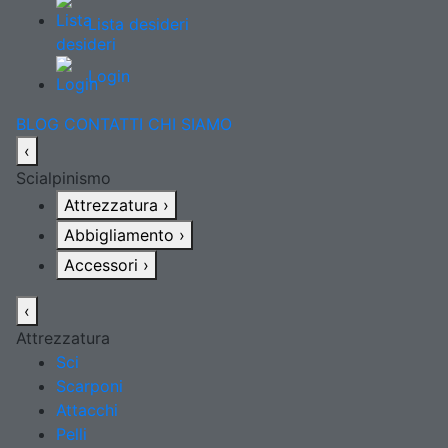
Lista desideri
Login
BLOG
CONTATTI
CHI SIAMO
‹
Scialpinismo
Attrezzatura
›
Abbigliamento
›
Accessori
›
‹
Attrezzatura
Sci
Scarponi
Attacchi
Pelli