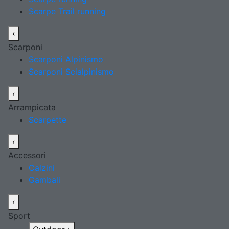
Scarpe Trail running
‹
Scarponi
Scarponi Alpinismo
Scarponi Scialpinismo
‹
Arrampicata
Scarpette
‹
Accessori
Calzini
Gambali
‹
Sport