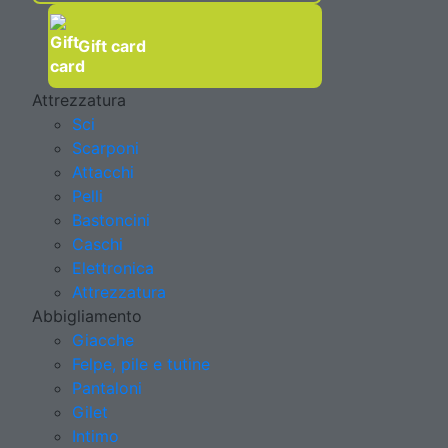
Gift card
Attrezzatura
Sci
Scarponi
Attacchi
Pelli
Bastoncini
Caschi
Elettronica
Attrezzatura
Abbigliamento
Giacche
Felpe, pile e tutine
Pantaloni
Gilet
Intimo