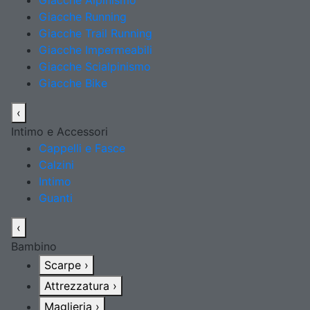
Giacche Alpinismo
Giacche Running
Giacche Trail Running
Giacche Impermeabili
Giacche Scialpinismo
Giacche Bike
‹
Intimo e Accessori
Cappelli e Fasce
Calzini
Intimo
Guanti
‹
Bambino
Scarpe
›
Attrezzatura
›
Maglieria
›