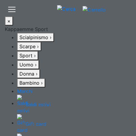
×
Kappaemme Sport
Scialpinismo
›
Scarpe
›
Sport
›
Uomo
›
Donna
›
Bambino
›
Marchi
Saldi estivi
Gift card