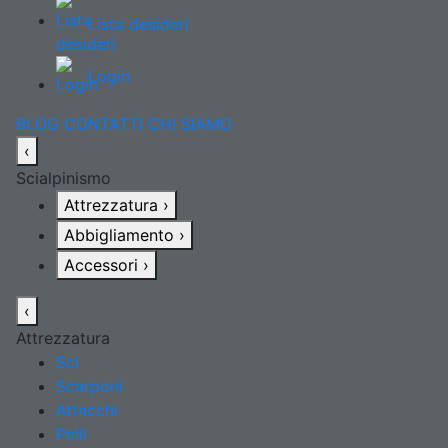
Lista desideri
Login
BLOG
CONTATTI
CHI SIAMO
‹
Scialpinismo
Attrezzatura
›
Abbigliamento
›
Accessori
›
‹
Attrezzatura
Sci
Scarponi
Attacchi
Pelli