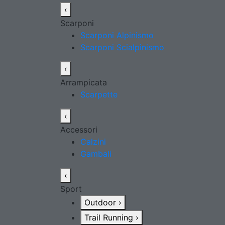
‹
Scarponi
Scarponi Alpinismo
Scarponi Scialpinismo
‹
Arrampicata
Scarpette
‹
Accessori
Calzini
Gambali
‹
Sport
Outdoor
›
Trail Running
›