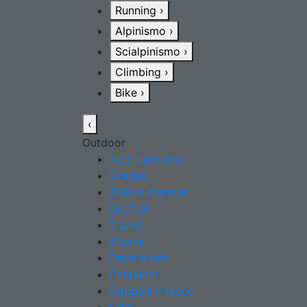
Running
›
Alpinismo
›
Scialpinismo
›
Climbing
›
Bike
›
‹
Outdoor
Tutti i prodotti
Scarpe
Zaini e marsupi
Occhiali
T-shirt
Shorts
Felpe e pile
Pantaloni
Cappelli e fasce