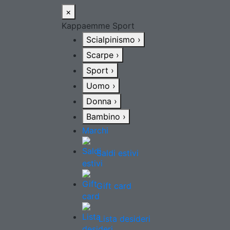
×
Kappaemme Sport
Scialpinismo
›
Scarpe
›
Sport
›
Uomo
›
Donna
›
Bambino
›
Marchi
Saldi estivi
Gift card
Lista desideri