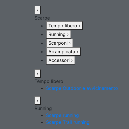
‹
Scarpe
Tempo libero
›
Running
›
Scarponi
›
Arrampicata
›
Accessori
›
‹
Tempo libero
Scarpe Outdoor e avvicinamento
‹
Running
Scarpe running
Scarpe Trail running