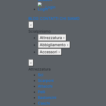
Login
BLOG
CONTATTI
CHI SIAMO
‹
Scialpinismo
Attrezzatura
›
Abbigliamento
›
Accessori
›
‹
Attrezzatura
Sci
Scarponi
Attacchi
Pelli
Bastoncini
Caschi