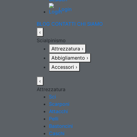
Login
BLOG
CONTATTI
CHI SIAMO
‹
Scialpinismo
Attrezzatura
›
Abbigliamento
›
Accessori
›
‹
Attrezzatura
Sci
Scarponi
Attacchi
Pelli
Bastoncini
Caschi