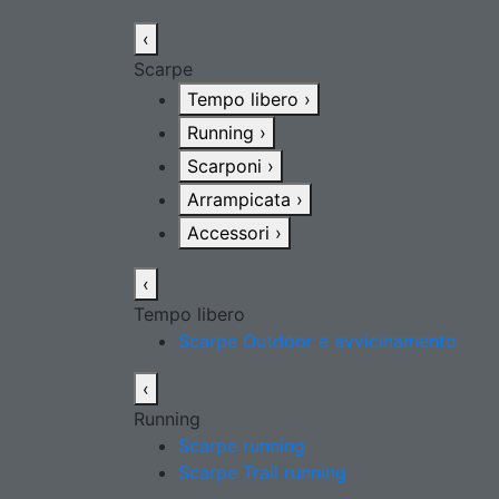
‹
Scarpe
Tempo libero
›
Running
›
Scarponi
›
Arrampicata
›
Accessori
›
‹
Tempo libero
Scarpe Outdoor e avvicinamento
‹
Running
Scarpe running
Scarpe Trail running