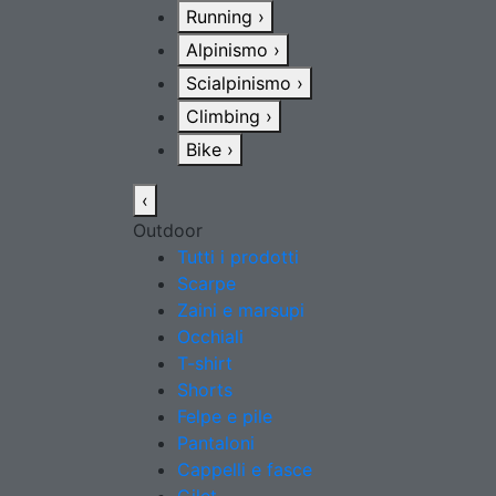
Running
›
Alpinismo
›
Scialpinismo
›
Climbing
›
Bike
›
‹
Outdoor
Tutti i prodotti
Scarpe
Zaini e marsupi
Occhiali
T-shirt
Shorts
Felpe e pile
Pantaloni
Cappelli e fasce