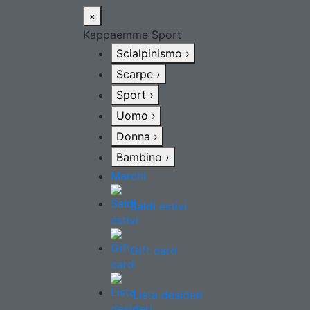
×
Kappaemme Sport
Scialpinismo
›
Scarpe
›
Sport
›
Uomo
›
Donna
›
Bambino
›
Marchi
Saldi estivi
Gift card
Lista desideri