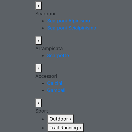
‹
Scarponi
Scarponi Alpinismo
Scarponi Scialpinismo
‹
Arrampicata
Scarpette
‹
Accessori
Calzini
Gambali
‹
Sport
Outdoor
›
Trail Running
›