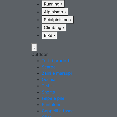
Running
›
Alpinismo
›
Scialpinismo
›
Climbing
›
Bike
›
‹
Outdoor
Tutti i prodotti
Scarpe
Zaini e marsupi
Occhiali
T-shirt
Shorts
Felpe e pile
Pantaloni
Cappelli e fasce