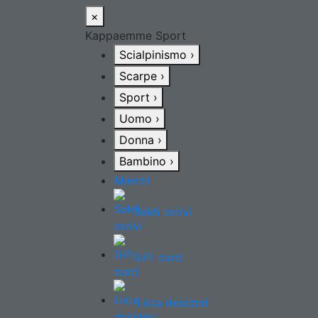
×
Kappaemme Sport
Scialpinismo
›
Scarpe
›
Sport
›
Uomo
›
Donna
›
Bambino
›
Marchi
Saldi estivi
Gift card
Lista desideri