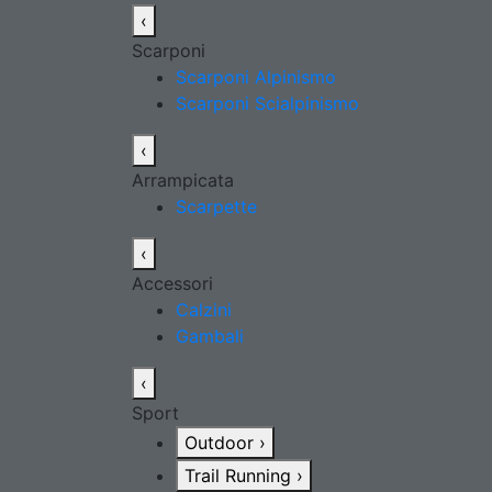
‹
Scarponi
Scarponi Alpinismo
Scarponi Scialpinismo
‹
Arrampicata
Scarpette
‹
Accessori
Calzini
Gambali
‹
Sport
Outdoor
›
Trail Running
›