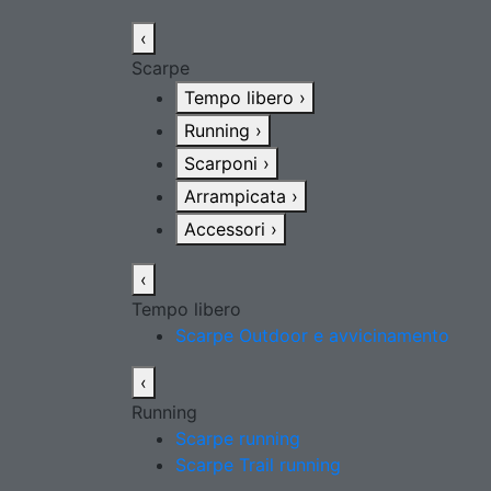
‹
Scarpe
Tempo libero
›
Running
›
Scarponi
›
Arrampicata
›
Accessori
›
‹
Tempo libero
Scarpe Outdoor e avvicinamento
‹
Running
Scarpe running
Scarpe Trail running