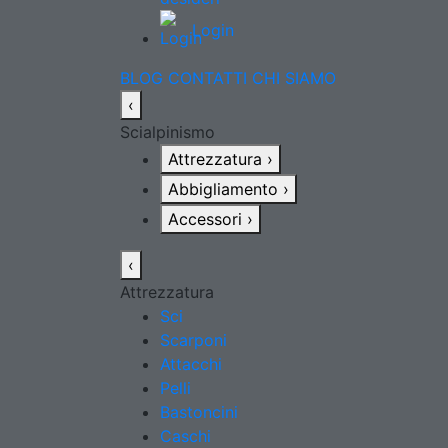
Login
BLOG
CONTATTI
CHI SIAMO
‹
Scialpinismo
Attrezzatura
›
Abbigliamento
›
Accessori
›
‹
Attrezzatura
Sci
Scarponi
Attacchi
Pelli
Bastoncini
Caschi