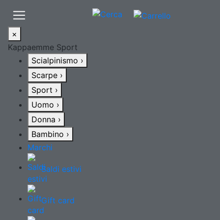
×
Kappaemme Sport
Scialpinismo
›
Scarpe
›
Sport
›
Uomo
›
Donna
›
Bambino
›
Marchi
Saldi estivi
Gift card