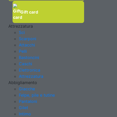
Gift card
Attrezzatura
Sci
Scarponi
Attacchi
Pelli
Bastoncini
Caschi
Elettronica
Attrezzatura
Abbigliamento
Giacche
Felpe, pile e tutine
Pantaloni
Gilet
Intimo