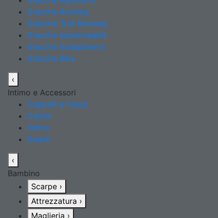
Giacche Alpinismo
Giacche Running
Giacche Trail Running
Giacche Impermeabili
Giacche Scialpinismo
Giacche Bike
‹
Intimo e Accessori
Cappelli e Fasce
Calzini
Intimo
Guanti
‹
Bambino
Scarpe
›
Attrezzatura
›
Maglieria
›