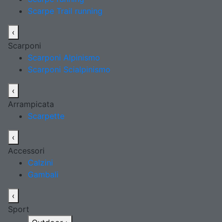
Scarpe Trail running
‹
Scarponi
Scarponi Alpinismo
Scarponi Scialpinismo
‹
Arrampicata
Scarpette
‹
Accessori
Calzini
Gambali
‹
Sport