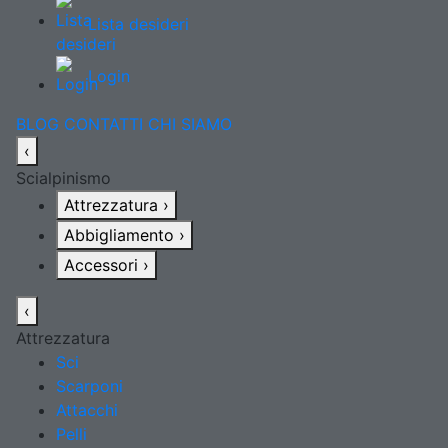
Lista desideri
Login
BLOG
CONTATTI
CHI SIAMO
‹
Scialpinismo
Attrezzatura
›
Abbigliamento
›
Accessori
›
‹
Attrezzatura
Sci
Scarponi
Attacchi
Pelli