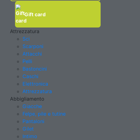
Gift card
Attrezzatura
Sci
Scarponi
Attacchi
Pelli
Bastoncini
Caschi
Elettronica
Attrezzatura
Abbigliamento
Giacche
Felpe, pile e tutine
Pantaloni
Gilet
Intimo