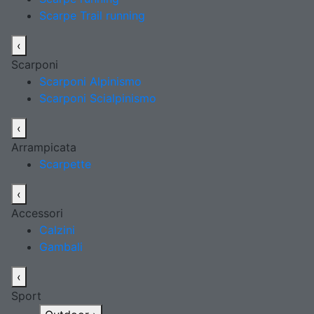
Scarpe Trail running
‹
Scarponi
Scarponi Alpinismo
Scarponi Scialpinismo
‹
Arrampicata
Scarpette
‹
Accessori
Calzini
Gambali
‹
Sport