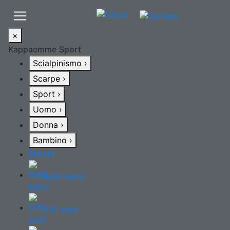
×
Kappaemme Sport
Scialpinismo
›
Scarpe
›
Sport
›
Uomo
›
Donna
›
Bambino
›
Marchi
Saldi estivi
Gift card