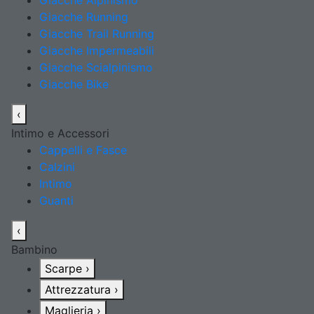
Giacche Alpinismo
Giacche Running
Giacche Trail Running
Giacche Impermeabili
Giacche Scialpinismo
Giacche Bike
‹
Intimo e Accessori
Cappelli e Fasce
Calzini
Intimo
Guanti
‹
Bambino
Scarpe
›
Attrezzatura
›
Maglieria
›