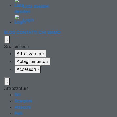
Lista desideri
Login
BLOG
CONTATTI
CHI SIAMO
‹
Scialpinismo
Attrezzatura
›
Abbigliamento
›
Accessori
›
‹
Attrezzatura
Sci
Scarponi
Attacchi
Pelli