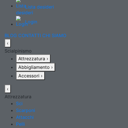
Lista desideri
Login
BLOG
CONTATTI
CHI SIAMO
‹
Scialpinismo
Attrezzatura
›
Abbigliamento
›
Accessori
›
‹
Attrezzatura
Sci
Scarponi
Attacchi
Pelli