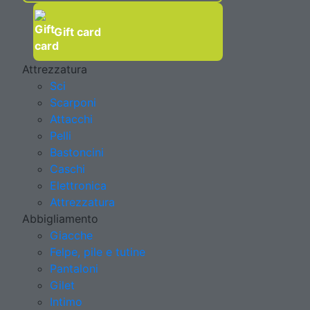
Gift card
Attrezzatura
Sci
Scarponi
Attacchi
Pelli
Bastoncini
Caschi
Elettronica
Attrezzatura
Abbigliamento
Giacche
Felpe, pile e tutine
Pantaloni
Gilet
Intimo