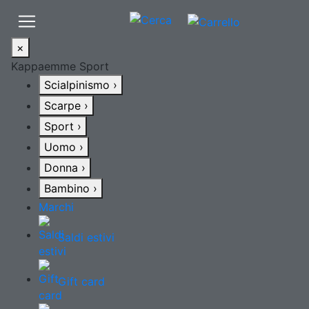
×
Kappaemme Sport
Scialpinismo
›
Scarpe
›
Sport
›
Uomo
›
Donna
›
Bambino
›
Marchi
Saldi estivi
Gift card