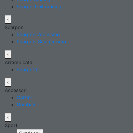
Scarpe Trail running
‹
Scarponi
Scarponi Alpinismo
Scarponi Scialpinismo
‹
Arrampicata
Scarpette
‹
Accessori
Calzini
Gambali
‹
Sport